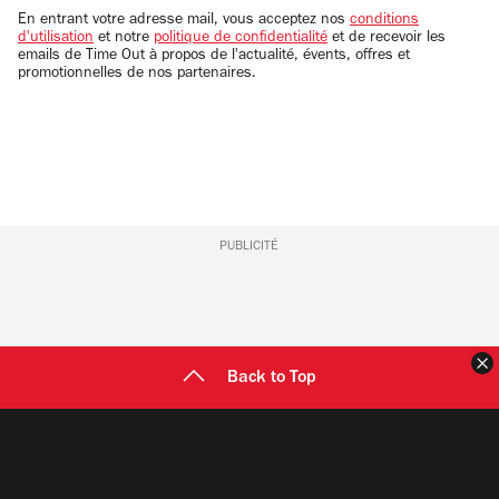
email
En entrant votre adresse mail, vous acceptez nos
conditions
d'utilisation
et notre
politique de confidentialité
et de recevoir les
emails de Time Out à propos de l'actualité, évents, offres et
promotionnelles de nos partenaires.
PUBLICITÉ
F
Back to Top