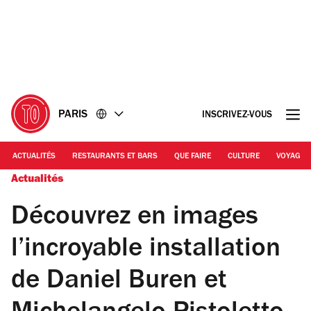
Accéder
Accéder
au
au
contenu
pied
de
page
PARIS
INSCRIVEZ-VOUS
ACTUALITÉS
RESTAURANTS ET BARS
QUE FAIRE
CULTURE
VOYAGE
Actualités
Découvrez en images
l’incroyable installation
de Daniel Buren et