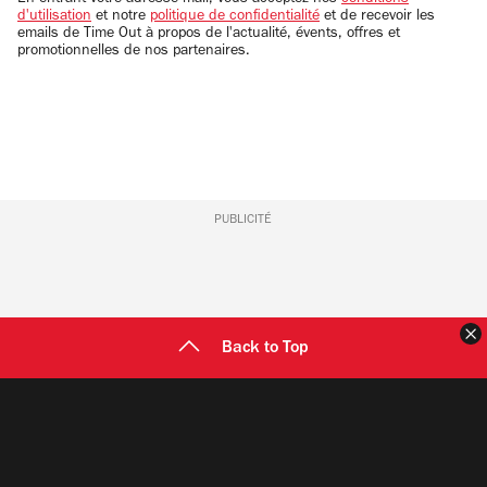
En entrant votre adresse mail, vous acceptez nos
conditions
d'utilisation
et notre
politique de confidentialité
et de recevoir les
emails de Time Out à propos de l'actualité, évents, offres et
promotionnelles de nos partenaires.
PUBLICITÉ
F
Back to Top