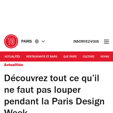
Accéder
Accéder
au
au
contenu
pied
de
page
PARIS
INSCRIVEZ-VOUS
ACTUALITÉS
RESTAURANTS ET BARS
QUE FAIRE
CULTURE
VOYAGE
Actualités
Découvrez tout ce qu’il
ne faut pas louper
pendant la Paris Design