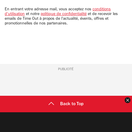
adresse
email
En entrant votre adresse mail, vous acceptez nos
conditions
d'utilisation
et notre
politique de confidentialité
et de recevoir les
emails de Time Out à propos de l'actualité, évents, offres et
promotionnelles de nos partenaires.
PUBLICITÉ
F
Back to Top