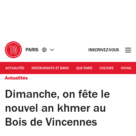
Accéder
Accéder
au
au
contenu
pied
de
page
PARIS
INSCRIVEZ-VOUS
ACTUALITÉS
RESTAURANTS ET BARS
QUE FAIRE
CULTURE
VOYAGE
Actualités
Dimanche, on fête le
nouvel an khmer au
Bois de Vincennes