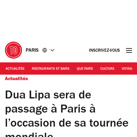
Accéder
Accéder
au
au
contenu
pied
de
page
PARIS
INSCRIVEZ-VOUS
ACTUALITÉS
RESTAURANTS ET BARS
QUE FAIRE
CULTURE
VOYAGE
Actualités
Dua Lipa sera de
passage à Paris à
l’occasion de sa tournée