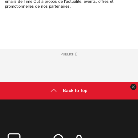
emails de Time Out à propos de l'actualité, évents, offres et
promotionnelles de nos partenaires.
PUBLICITÉ
F
Back to Top