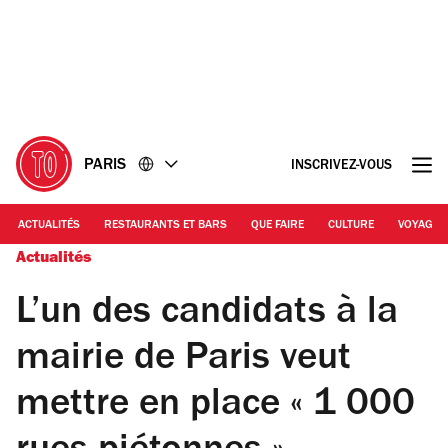
Accéder
Accéder
au
au
contenu
pied
de
page
PARIS
INSCRIVEZ-VOUS
ACTUALITÉS
RESTAURANTS ET BARS
QUE FAIRE
CULTURE
VOYAGE
Actualités
L’un des candidats à la
mairie de Paris veut
mettre en place « 1 000