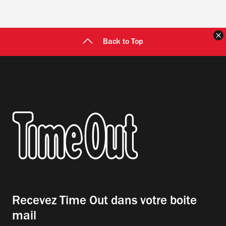
F
Back to Top
Recevez Time Out dans votre boite
mail