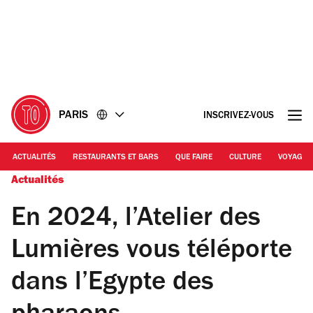
Accéder
Accéder
au
au
contenu
pied
de
page
PARIS
INSCRIVEZ-VOUS
ACTUALITÉS
RESTAURANTS ET BARS
QUE FAIRE
CULTURE
VOYAGE
Actualités
En 2024, l’Atelier des
Lumières vous téléporte
dans l’Egypte des