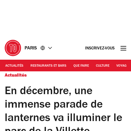
Accéder
Accéder
au
au
contenu
pied
de
page
PARIS
INSCRIVEZ-VOUS
ACTUALITÉS
RESTAURANTS ET BARS
QUE FAIRE
CULTURE
VOYAGE
Actualités
En décembre, une
immense parade de
lanternes va illuminer le