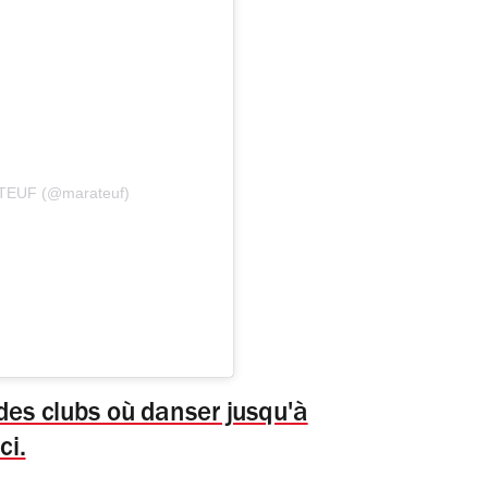
ATEUF (@marateuf)
 des clubs où danser jusqu'à
ci.