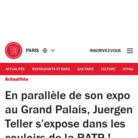
Accéder
Accéder
au
au
contenu
pied
de
page
PARIS
INSCRIVEZ-VOUS
ACTUALITÉS
RESTAURANTS ET BARS
QUE FAIRE
CULTURE
VOYAGE
Actualités
En parallèle de son expo
au Grand Palais, Juergen
Teller s’expose dans les