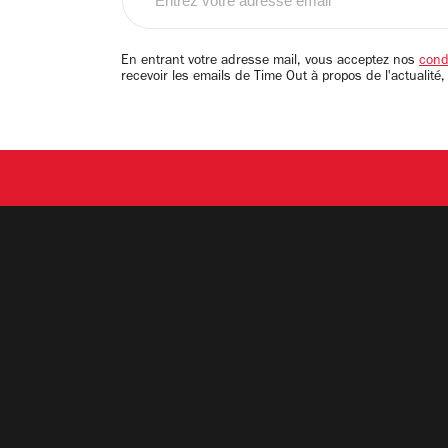
votre
adresse
email
En entrant votre adresse mail, vous acceptez nos
condi
recevoir les emails de Time Out à propos de l'actualité,