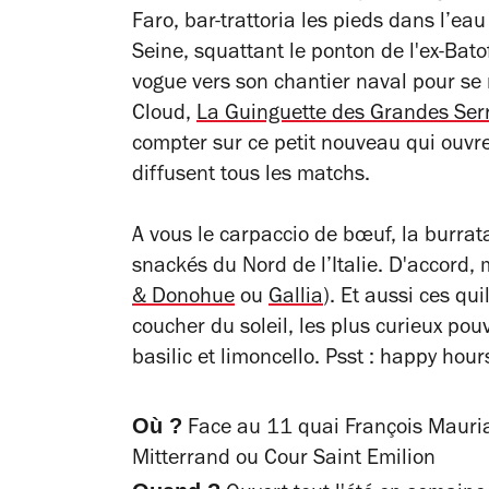
Faro, bar-trattoria les pieds dans l’e
Seine, squattant le ponton de l'ex-Bato
vogue vers son chantier naval pour se
Cloud,
La Guinguette des Grandes Ser
compter sur ce petit nouveau qui
ouvr
diffusent tous les matchs.
A vous le carpaccio de bœuf, la burra
snackés du Nord de l’Italie. D'accord, 
& Donohue
ou
Gallia
). Et aussi ces
quil
coucher du soleil, les plus curieux pouv
basilic et limoncello. Psst : h
appy hours
Où ?
Face au 11 quai François Mauria
Mitterrand ou Cour Saint Emilion