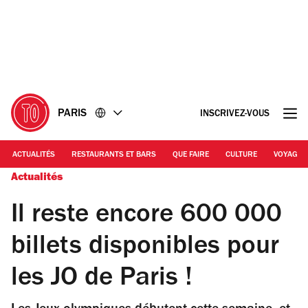
Accéder
Accéder
au
au
contenu
pied
de
page
PARIS
INSCRIVEZ-VOUS
ACTUALITÉS
RESTAURANTS ET BARS
QUE FAIRE
CULTURE
VOYAGE
Actualités
Il reste encore 600 000
billets disponibles pour
les JO de Paris !