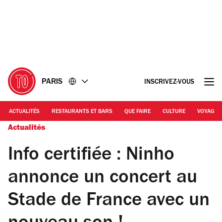
Accéder
Accéder
au
au
contenu
pied
de
page
PARIS
INSCRIVEZ-VOUS
ACTUALITÉS
RESTAURANTS ET BARS
QUE FAIRE
CULTURE
VOYAGE
Actualités
Info certifiée : Ninho
annonce un concert au
Stade de France avec un