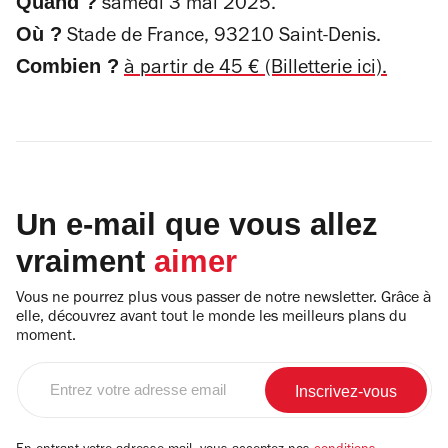
Quand ?
samedi 3 mai 2025.
Où ?
Stade de France, 93210 Saint-Denis.
Combien ?
à partir de 45 € (Billetterie ici).
Un e-mail que vous allez
vraiment
aimer
Vous ne pourrez plus vous passer de notre newsletter. Grâce à
elle, découvrez avant tout le monde les meilleurs plans du
moment.
Entrez
votre
adresse
email