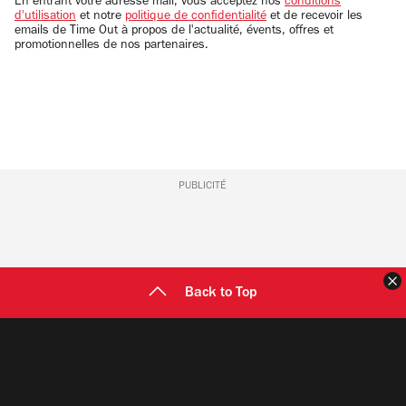
En entrant votre adresse mail, vous acceptez nos
conditions
d'utilisation
et notre
politique de confidentialité
et de recevoir les
emails de Time Out à propos de l'actualité, évents, offres et
promotionnelles de nos partenaires.
PUBLICITÉ
F
Back to Top