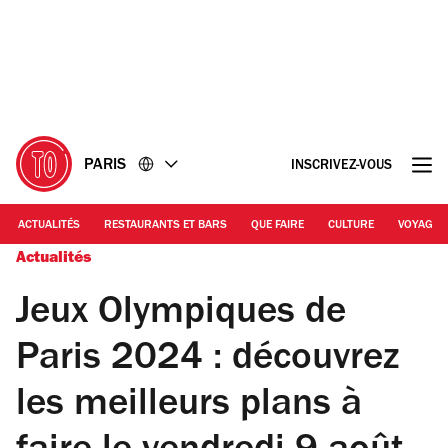
Accéder
Accéder
au
au
contenu
pied
de
page
PARIS
INSCRIVEZ-VOUS
ACTUALITÉS
RESTAURANTS ET BARS
QUE FAIRE
CULTURE
VOYAGE
Actualités
Jeux Olympiques de
Paris 2024 : découvrez
les meilleurs plans à