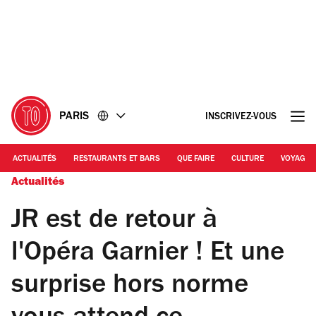
Accéder
Accéder
au
au
contenu
pied
de
page
PARIS
INSCRIVEZ-VOUS
ACTUALITÉS
RESTAURANTS ET BARS
QUE FAIRE
CULTURE
VOYAGE
Actualités
JR est de retour à
l'Opéra Garnier ! Et une
surprise hors norme