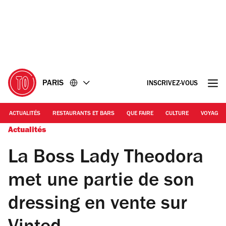
Accéder
Accéder
au
au
contenu
pied
de
page
PARIS
INSCRIVEZ-VOUS
ACTUALITÉS
RESTAURANTS ET BARS
QUE FAIRE
CULTURE
VOYAGE
Actualités
La Boss Lady Theodora
met une partie de son
dressing en vente sur