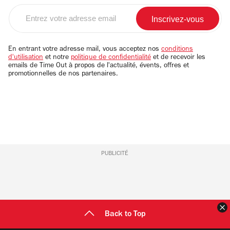
Entrez
votre
adresse
email
En entrant votre adresse mail, vous acceptez nos
conditions
d'utilisation
et notre
politique de confidentialité
et de recevoir les
emails de Time Out à propos de l'actualité, évents, offres et
promotionnelles de nos partenaires.
PUBLICITÉ
F
Back to Top