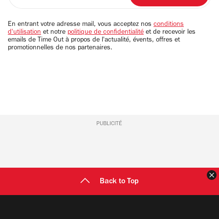
adresse
email
En entrant votre adresse mail, vous acceptez nos
conditions
d'utilisation
et notre
politique de confidentialité
et de recevoir les
emails de Time Out à propos de l'actualité, évents, offres et
promotionnelles de nos partenaires.
PUBLICITÉ
F
Back to Top