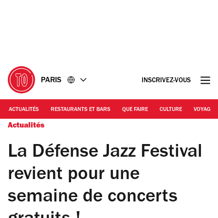
Accéder
Accéder
au
au
contenu
pied
de
page
PARIS
INSCRIVEZ-VOUS
ACTUALITÉS
RESTAURANTS ET BARS
QUE FAIRE
CULTURE
VOYAGE
Actualités
La Défense Jazz Festival
revient pour une
semaine de concerts