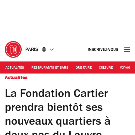
Accéder
Accéder
au
au
contenu
pied
de
page
PARIS
INSCRIVEZ-VOUS
ACTUALITÉS
RESTAURANTS ET BARS
QUE FAIRE
CULTURE
VOYAGE
Actualités
La Fondation Cartier
prendra bientôt ses
nouveaux quartiers à