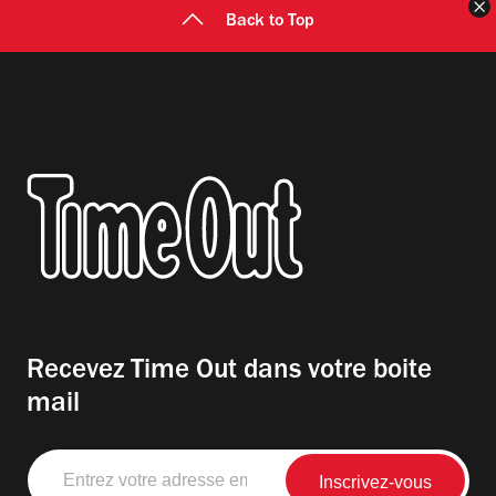
F
Back to Top
Recevez Time Out dans votre boite
mail
Entrez
votre