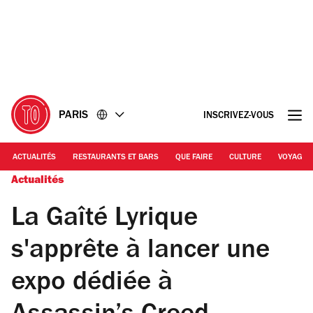
Accéder
Accéder
au
au
contenu
pied
de
page
PARIS
INSCRIVEZ-VOUS
ACTUALITÉS
RESTAURANTS ET BARS
QUE FAIRE
CULTURE
VOYAGE
Actualités
La Gaîté Lyrique
s'apprête à lancer une
expo dédiée à