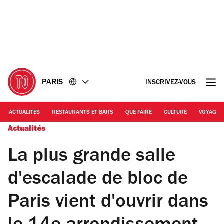
Accéder
Accéder
au
au
contenu
pied
de
page
PARIS
INSCRIVEZ-VOUS
ACTUALITÉS
RESTAURANTS ET BARS
QUE FAIRE
CULTURE
VOYAGE
Actualités
La plus grande salle
d'escalade de bloc de
Paris vient d'ouvrir dans