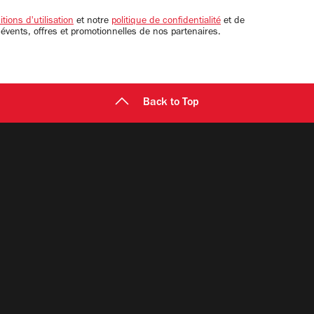
tions d'utilisation
et notre
politique de confidentialité
et de
 évents, offres et promotionnelles de nos partenaires.
Back to Top