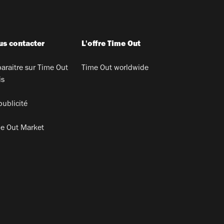
s contacter
L'offre Time Out
araitre sur Time Out
Time Out worldwide
is
publicité
e Out Market