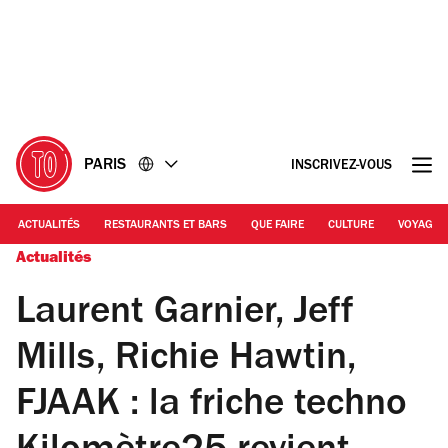
Accéder
Accéder
au
au
contenu
pied
de
page
PARIS
INSCRIVEZ-VOUS
ACTUALITÉS
RESTAURANTS ET BARS
QUE FAIRE
CULTURE
VOYAGE
Actualités
Laurent Garnier, Jeff
Mills, Richie Hawtin,
FJAAK : la friche techno