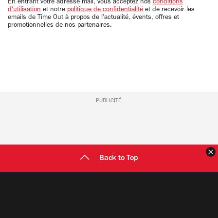
email
En entrant votre adresse mail, vous acceptez nos
conditions
d'utilisation
et notre
politique de confidentialité
et de recevoir les
emails de Time Out à propos de l'actualité, évents, offres et
promotionnelles de nos partenaires.
PUBLICITÉ
F
Back to Top