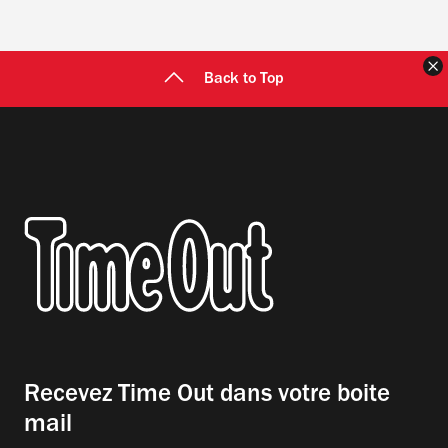
F
Back to Top
Recevez Time Out dans votre boite
mail