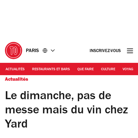
Accéder
Accéder
au
au
contenu
pied
de
page
PARIS
INSCRIVEZ-VOUS
ACTUALITÉS
RESTAURANTS ET BARS
QUE FAIRE
CULTURE
VOYAGE
Actualités
Le dimanche, pas de
messe mais du vin chez
Yard