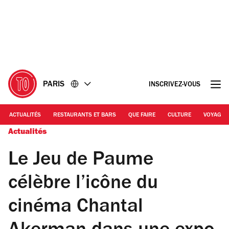
Accéder
Accéder
au
au
contenu
pied
de
page
PARIS
INSCRIVEZ-VOUS
ACTUALITÉS
RESTAURANTS ET BARS
QUE FAIRE
CULTURE
VOYAGE
Actualités
Le Jeu de Paume
célèbre l’icône du
cinéma Chantal