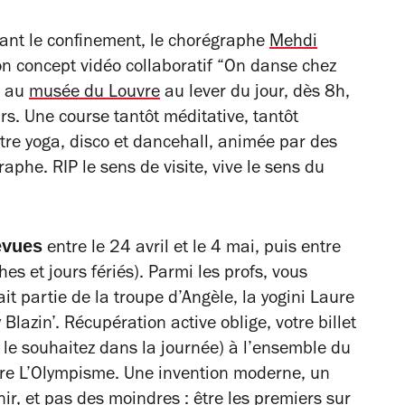
dant le confinement, le chorégraphe
Mehdi
on concept vidéo collaboratif “On danse chez
r au
musée du Louvre
au lever du jour, dès 8h,
rs. Une course tantôt méditative, tantôt
tre yoga, disco et dancehall, animée par des
phe. RIP le sens de visite, vive le sens du
évues
entre le 24 avril et le 4 mai, puis entre
s et jours fériés). Parmi les profs, vous
it partie de la troupe d’Angèle, la yogini Laure
lazin’. Récupération active oblige, votre billet
le souhaitez dans la journée) à l’ensemble du
ire
L’Olympisme. Une invention moderne, un
nir, et pas des moindres : être les premiers sur