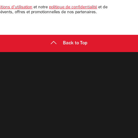
tions d'utilisation
et notre
politique de confidentialité
et de
 évents, offres et promotionnelles de nos partenaires.
Back to Top