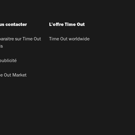
s contacter
L'offre Time Out
araitre sur Time Out
Time Out worldwide
is
publicité
e Out Market