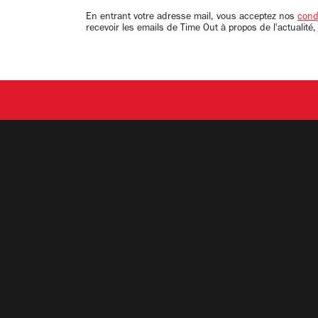
email
En entrant votre adresse mail, vous acceptez nos
condi
recevoir les emails de Time Out à propos de l'actualité,