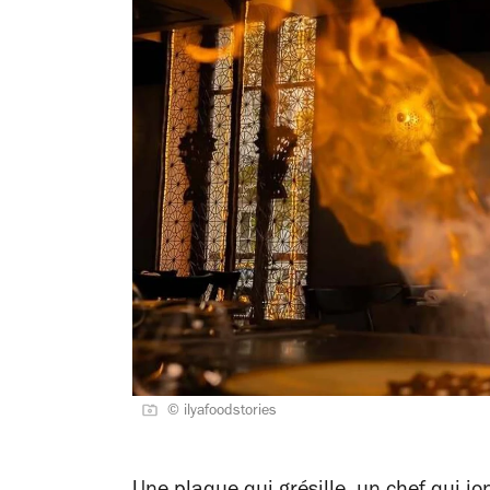
© ilyafoodstories