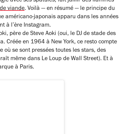
gle avec ses spatules, fait jaillir des flammes
 de viande
. Voilà — en résumé — le principe du
ue américano-japonais apparu dans les années
t à l’ère Instagram.
ki, père de Steve Aoki (oui, le DJ de stade des
a. Créée en 1964 à New York, ce resto compte
 où se sont pressées toutes les stars, des
paraît même dans
Le Loup de Wall Street
). Et à
rque à Paris.