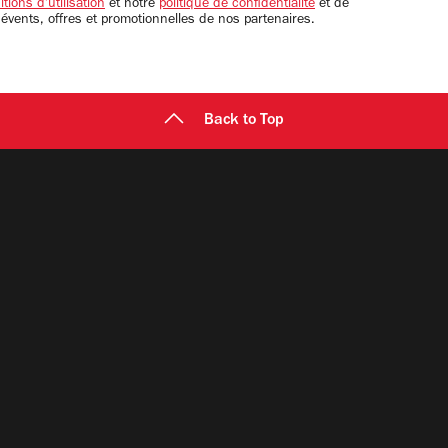
tions d'utilisation
et notre
politique de confidentialité
et de
 évents, offres et promotionnelles de nos partenaires.
Back to Top