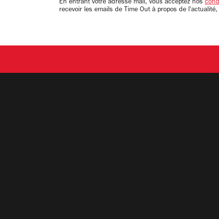
En entrant votre adresse mail, vous acceptez nos
condi
recevoir les emails de Time Out à propos de l'actualité,