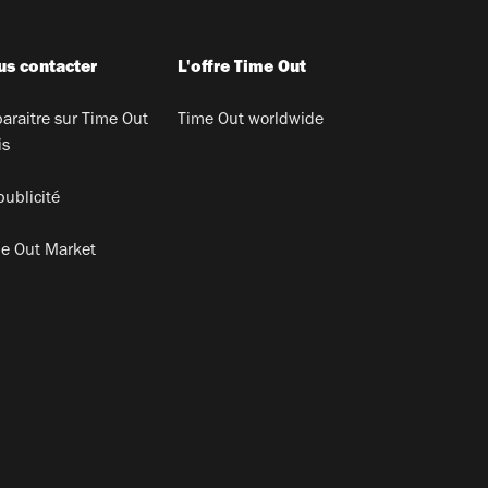
s contacter
L'offre Time Out
araitre sur Time Out
Time Out worldwide
is
publicité
e Out Market