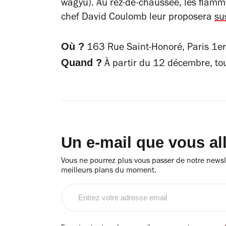
wagyu). Au rez-de-chaussée, les flam
chef David Coulomb leur proposera
su
Où ?
163 Rue Saint-Honoré, Paris 1er
Quand ?
À partir du 12 décembre, tou
Un e-mail que vous al
Vous ne pourrez plus vous passer de notre newsle
meilleurs plans du moment.
Entrez
votre
adresse
email