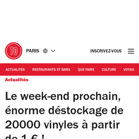
Accéder
Accéder
au
au
contenu
pied
de
page
PARIS
INSCRIVEZ-VOUS
ACTUALITÉS
RESTAURANTS ET BARS
QUE FAIRE
CULTURE
VOYAGE
Actualités
Le week-end prochain,
énorme déstockage de
20000 vinyles à partir