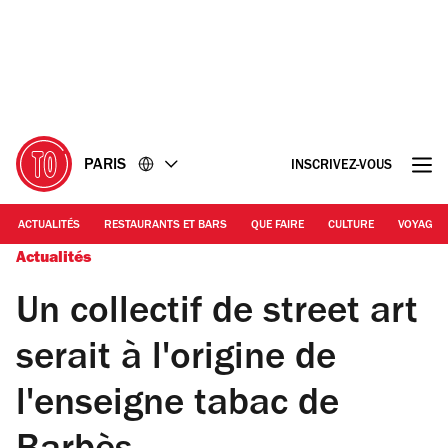
Accéder
Accéder
au
au
contenu
pied
de
page
PARIS
INSCRIVEZ-VOUS
ACTUALITÉS
RESTAURANTS ET BARS
QUE FAIRE
CULTURE
VOYAGE
Actualités
Un collectif de street art
serait à l'origine de
l'enseigne tabac de