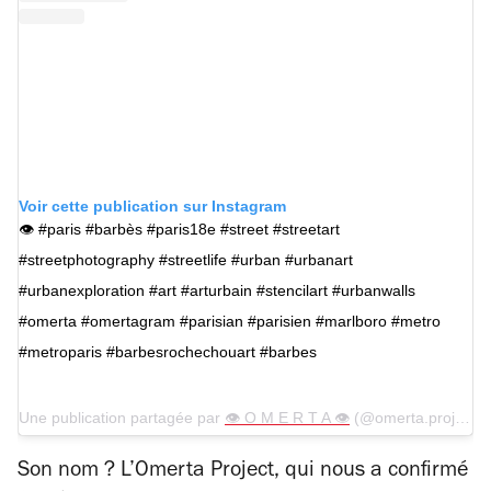
Voir cette publication sur Instagram
👁 #paris #barbès #paris18e #street #streetart
#streetphotography #streetlife #urban #urbanart
#urbanexploration #art #arturbain #stencilart #urbanwalls
#omerta #omertagram #parisian #parisien #marlboro #metro
#metroparis #barbesrochechouart #barbes
Une publication partagée par
👁 O M E R T A 👁
(@omerta.project) le
Son nom ? L’Omerta Project, qui nous a confirmé