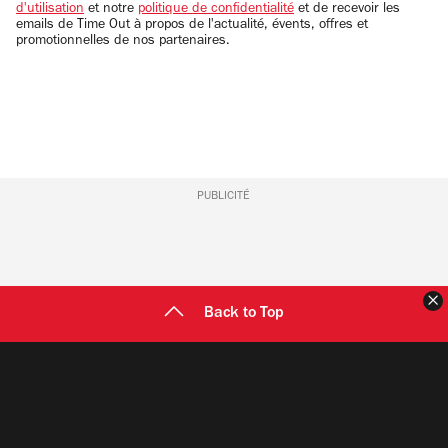
d'utilisation
et notre
politique de confidentialité
et de recevoir les
emails de Time Out à propos de l'actualité, évents, offres et
promotionnelles de nos partenaires.
PUBLICITÉ
F
Back to Top