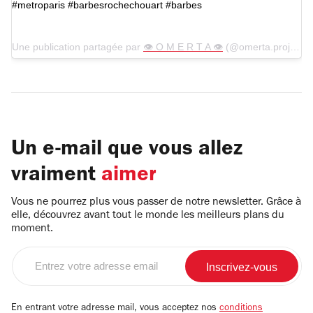
#metroparis #barbesrochechouart #barbes
Une publication partagée par
👁 O M E R T A 👁
(@omerta.project) le
Un e-mail que vous allez
vraiment
aimer
Vous ne pourrez plus vous passer de notre newsletter. Grâce à
elle, découvrez avant tout le monde les meilleurs plans du
moment.
Entrez
votre
adresse
email
En entrant votre adresse mail, vous acceptez nos
conditions