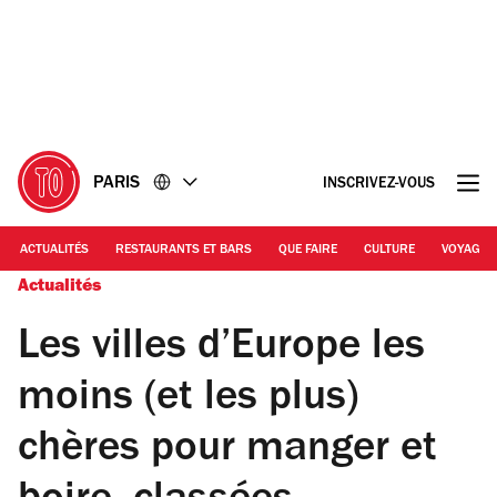
Accéder
Accéder
au
au
contenu
pied
de
page
PARIS
INSCRIVEZ-VOUS
ACTUALITÉS
RESTAURANTS ET BARS
QUE FAIRE
CULTURE
VOYAGE
Actualités
Les villes d’Europe les
moins (et les plus)
chères pour manger et