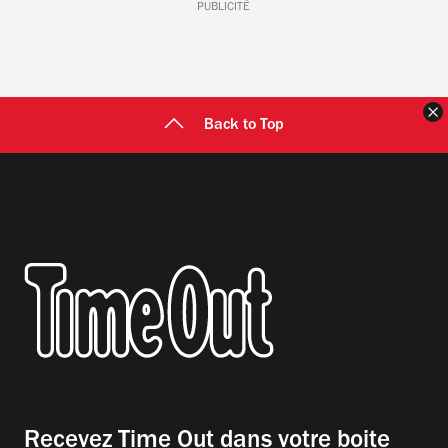
PUBLICITÉ
F
Back to Top
Recevez Time Out dans votre boite