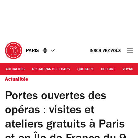
Accéder
Accéder
au
au
contenu
pied
de
page
PARIS
INSCRIVEZ-VOUS
ACTUALITÉS
RESTAURANTS ET BARS
QUE FAIRE
CULTURE
VOYAGE
Actualités
Portes ouvertes des
opéras : visites et
ateliers gratuits à Paris