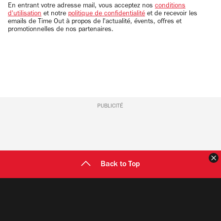
email
En entrant votre adresse mail, vous acceptez nos
conditions
d'utilisation
et notre
politique de confidentialité
et de recevoir les
emails de Time Out à propos de l'actualité, évents, offres et
promotionnelles de nos partenaires.
PUBLICITÉ
F
Back to Top