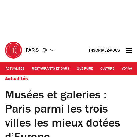
Accéder
Accéder
au
au
contenu
pied
de
page
PARIS
INSCRIVEZ-VOUS
ACTUALITÉS
RESTAURANTS ET BARS
QUE FAIRE
CULTURE
VOYAGE
Actualités
Musées et galeries :
Paris parmi les trois
villes les mieux dotées