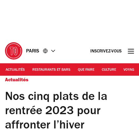
Accéder
Accéder
au
au
contenu
pied
de
page
PARIS
INSCRIVEZ-VOUS
ACTUALITÉS
RESTAURANTS ET BARS
QUE FAIRE
CULTURE
VOYAGE
Actualités
Nos cinq plats de la
rentrée 2023 pour
affronter l’hiver