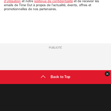
d'utilisation
et notre
politique de confidentialité
et de recevoir les
emails de Time Out à propos de l'actualité, évents, offres et
promotionnelles de nos partenaires.
PUBLICITÉ
F
Back to Top