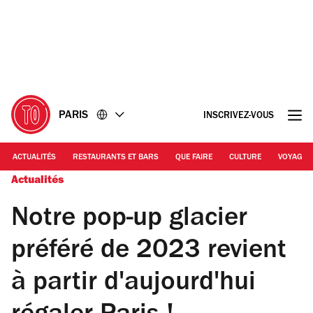
Accéder
Accéder
au
au
contenu
pied
de
page
PARIS
INSCRIVEZ-VOUS
ACTUALITÉS
RESTAURANTS ET BARS
QUE FAIRE
CULTURE
VOYAGE
Actualités
Notre pop-up glacier
préféré de 2023 revient
à partir d'aujourd'hui