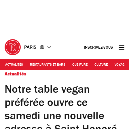
Accéder
Accéder
au
au
contenu
pied
de
page
PARIS
INSCRIVEZ-VOUS
ACTUALITÉS
RESTAURANTS ET BARS
QUE FAIRE
CULTURE
VOYAGE
Actualités
Notre table vegan
préférée ouvre ce
samedi une nouvelle