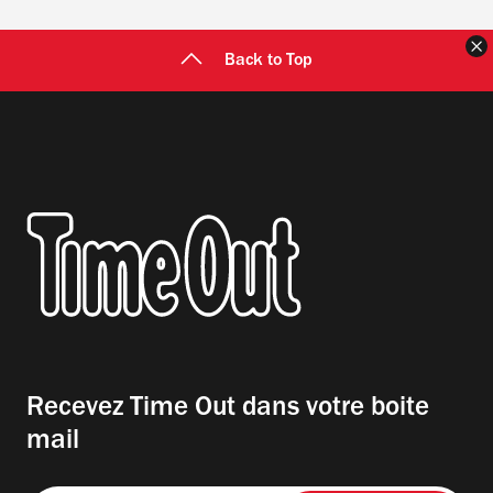
F
Back to Top
Recevez Time Out dans votre boite
mail