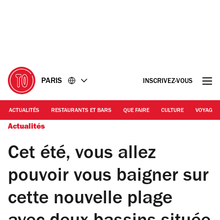
Accéder
Accéder
au
au
contenu
pied
de
page
PARIS
INSCRIVEZ-VOUS
ACTUALITÉS
RESTAURANTS ET BARS
QUE FAIRE
CULTURE
VOYAGE
Actualités
Cet été, vous allez
pouvoir vous baigner sur
cette nouvelle plage