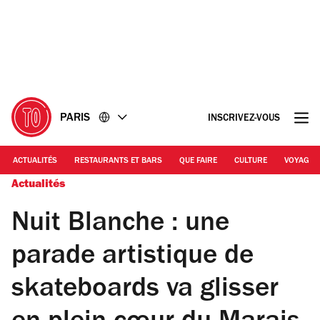
Accéder
Accéder
au
au
contenu
pied
de
page
PARIS
INSCRIVEZ-VOUS
ACTUALITÉS
RESTAURANTS ET BARS
QUE FAIRE
CULTURE
VOYAGE
Actualités
Nuit Blanche : une
parade artistique de
skateboards va glisser