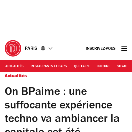
Accéder
Accéder
au
au
contenu
pied
de
page
PARIS
INSCRIVEZ-VOUS
ACTUALITÉS
RESTAURANTS ET BARS
QUE FAIRE
CULTURE
VOYAGE
Actualités
On BPaime : une
suffocante expérience
techno va ambiancer la