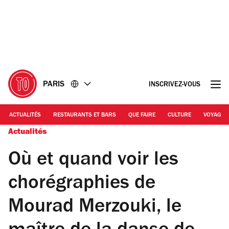
Accéder
Accéder
au
au
contenu
pied
de
page
PARIS
INSCRIVEZ-VOUS
ACTUALITÉS
RESTAURANTS ET BARS
QUE FAIRE
CULTURE
VOYAGE
Actualités
Où et quand voir les
chorégraphies de
Mourad Merzouki, le