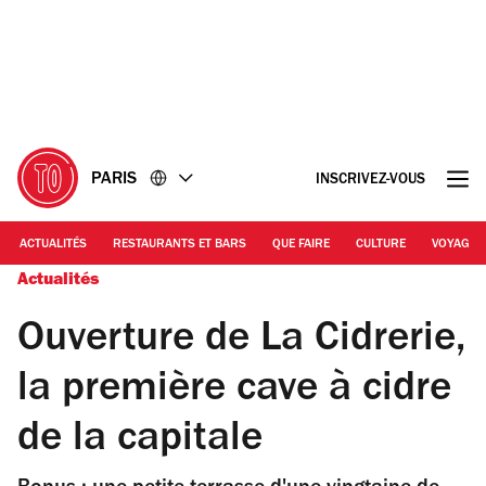
Accéder
Accéder
au
au
contenu
pied
de
page
PARIS
INSCRIVEZ-VOUS
ACTUALITÉS
RESTAURANTS ET BARS
QUE FAIRE
CULTURE
VOYAGE
Actualités
Ouverture de La Cidrerie,
la première cave à cidre
de la capitale