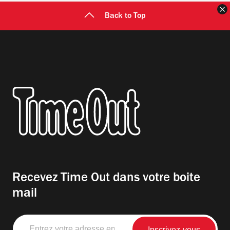
F
Back to Top
Recevez Time Out dans votre boite
mail
Entrez