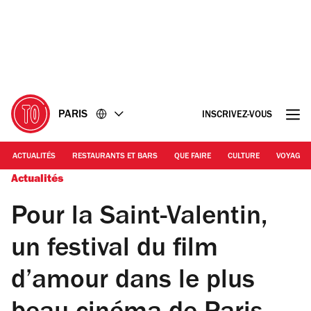
Accéder
Accéder
au
au
contenu
pied
de
page
PARIS
INSCRIVEZ-VOUS
ACTUALITÉS
RESTAURANTS ET BARS
QUE FAIRE
CULTURE
VOYAGE
Actualités
Pour la Saint-Valentin,
un festival du film
d’amour dans le plus