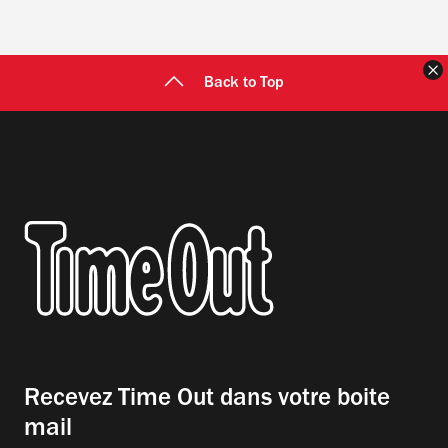
F
Back to Top
Recevez Time Out dans votre boite
mail