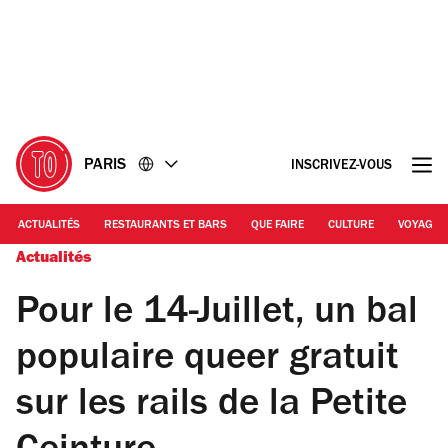
Accéder
Accéder
au
au
contenu
pied
de
page
PARIS
INSCRIVEZ-VOUS
ACTUALITÉS
RESTAURANTS ET BARS
QUE FAIRE
CULTURE
VOYAGE
Actualités
Pour le 14-Juillet, un bal
populaire queer gratuit
sur les rails de la Petite