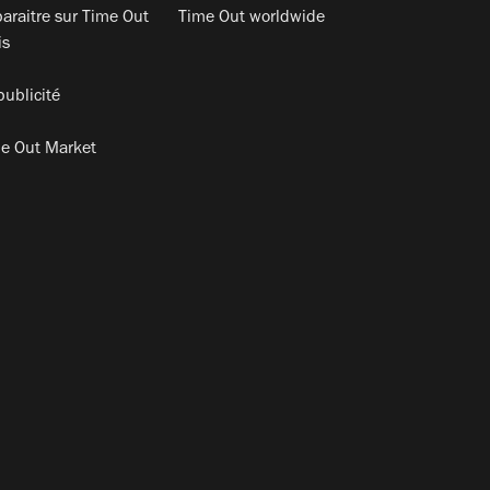
araitre sur Time Out
Time Out worldwide
is
publicité
e Out Market