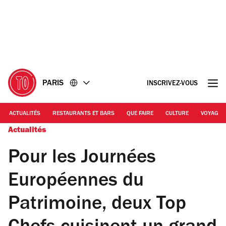
Accéder
Accéder
au
au
contenu
pied
de
page
PARIS
INSCRIVEZ-VOUS
ACTUALITÉS
RESTAURANTS ET BARS
QUE FAIRE
CULTURE
VOYAGE
Actualités
Pour les Journées
Européennes du
Patrimoine, deux Top