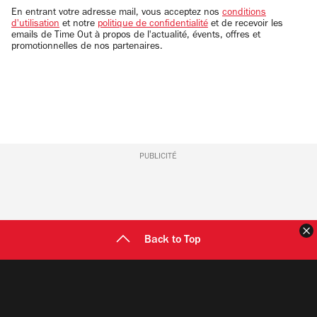
email
En entrant votre adresse mail, vous acceptez nos
conditions
d'utilisation
et notre
politique de confidentialité
et de recevoir les
emails de Time Out à propos de l'actualité, évents, offres et
promotionnelles de nos partenaires.
PUBLICITÉ
F
Back to Top