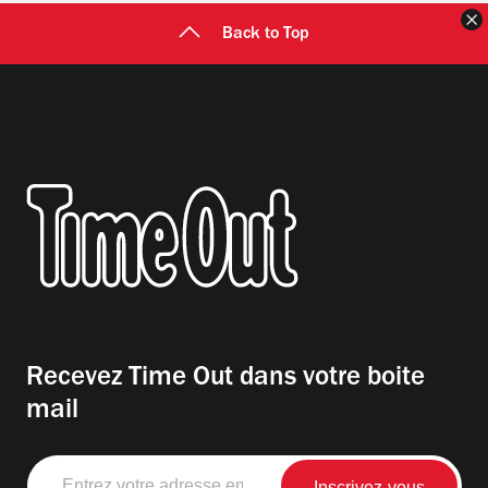
F
Back to Top
Recevez Time Out dans votre boite
mail
Entrez