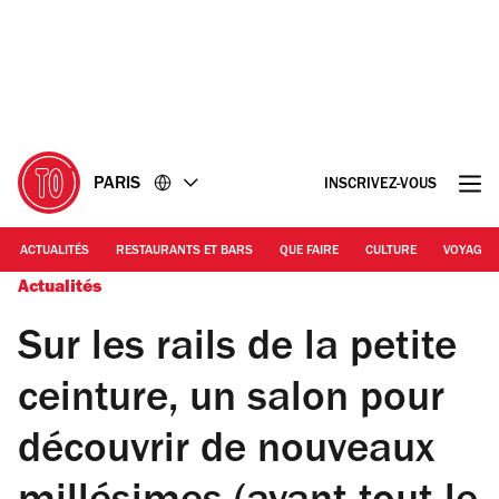
Accéder
Accéder
au
au
contenu
pied
de
page
PARIS
INSCRIVEZ-VOUS
ACTUALITÉS
RESTAURANTS ET BARS
QUE FAIRE
CULTURE
VOYAGE
Actualités
Sur les rails de la petite
ceinture, un salon pour
découvrir de nouveaux