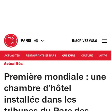
Accéder
Accéder
au
au
contenu
pied
de
page
PARIS
INSCRIVEZ-VOUS
ACTUALITÉS
RESTAURANTS ET BARS
QUE FAIRE
CULTURE
VOYAGE
Actualités
Première mondiale : une
chambre d’hôtel
installée dans les