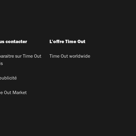
s contacter
L'offre Time Out
araitre sur Time Out
Time Out worldwide
is
publicité
e Out Market