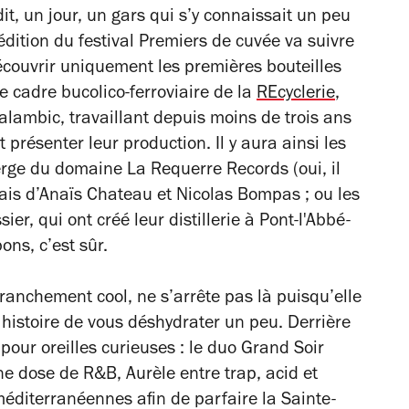
dit, un jour, un gars qui s’y connaissait un peu
édition du festival Premiers de cuvée va suivre
découvrir uniquement les premières bouteilles
e cadre bucolico-ferroviaire de la
REcyclerie
,
’alambic, travaillant depuis moins de trois ans
 présenter leur production. Il y aura ainsi les
rge du domaine La Requerre Records (oui, il
lais d’Anaïs Chateau et Nicolas Bompas ; ou les
ier, qui ont créé leur distillerie à Pont-l'Abbé-
bons, c’est sûr.
franchement cool, ne s’arrête pas là puisqu’elle
 histoire de vous déshydrater un peu. Derrière
 pour oreilles curieuses : le duo Grand Soir
ne dose de R&B, Aurèle entre trap, acid et
éditerranéennes afin de parfaire la Sainte-