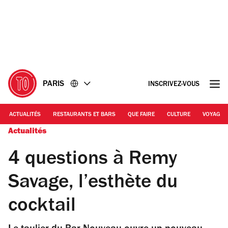
Accéder
Accéder
au
au
contenu
pied
de
page
PARIS
INSCRIVEZ-VOUS
ACTUALITÉS
RESTAURANTS ET BARS
QUE FAIRE
CULTURE
VOYAGE
Actualités
4 questions à Remy
Savage, l’esthète du
cocktail