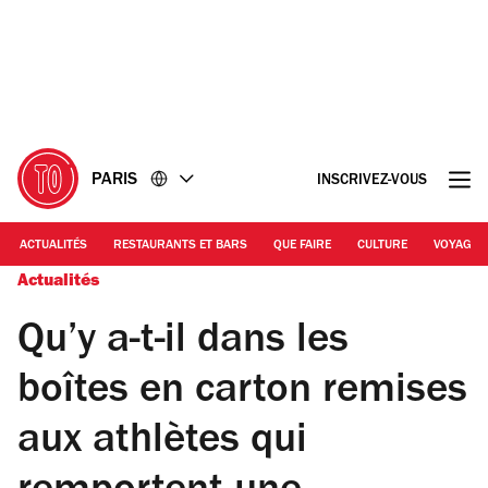
Accéder
Accéder
au
au
contenu
pied
de
page
PARIS
INSCRIVEZ-VOUS
ACTUALITÉS
RESTAURANTS ET BARS
QUE FAIRE
CULTURE
VOYAGE
Actualités
Qu’y a-t-il dans les
boîtes en carton remises
aux athlètes qui