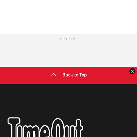
PUBLICITÉ
F
Back to Top