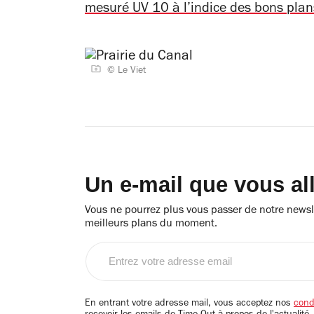
mesuré UV 10 à l’indice des bons plans
© Le Viet
Un e-mail que vous al
Vous ne pourrez plus vous passer de notre newsle
meilleurs plans du moment.
Entrez
votre
adresse
email
En entrant votre adresse mail, vous acceptez nos
condi