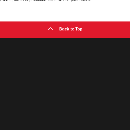
 évents, offres et promotionnelles de nos partenaires.
Back to Top