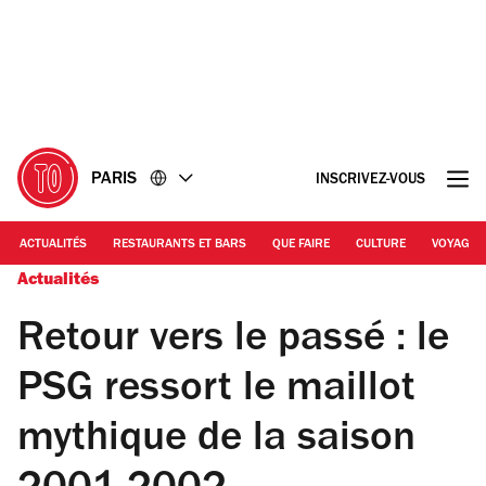
Accéder
Accéder
au
au
contenu
pied
de
page
PARIS
INSCRIVEZ-VOUS
ACTUALITÉS
RESTAURANTS ET BARS
QUE FAIRE
CULTURE
VOYAGE
Actualités
Retour vers le passé : le
PSG ressort le maillot
mythique de la saison